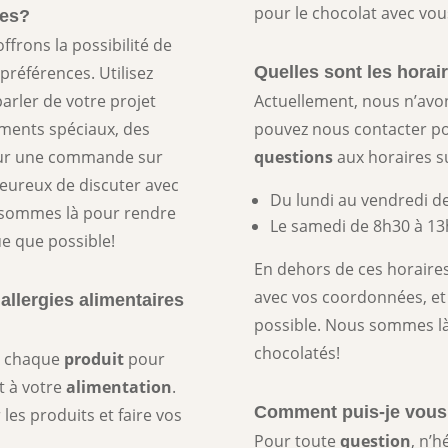
pour le chocolat avec vou
des?
offrons la possibilité de
références. Utilisez
Quelles sont les horai
arler de votre projet
Actuellement, nous n’avo
ements spéciaux, des
pouvez nous contacter p
ur une commande sur
questions
aux horaires su
eureux de discuter avec
Du lundi au vendredi d
 sommes là pour rendre
Le samedi de 8h30 à 13
ue que possible!
En dehors de ces horaires
avec vos coordonnées, et
allergies alimentaires
possible. Nous sommes là
chocolatés!
r chaque
produit
pour
nt à votre
alimentation
.
Comment puis-je vous 
 les produits et faire vos
Pour toute
question
, n’h