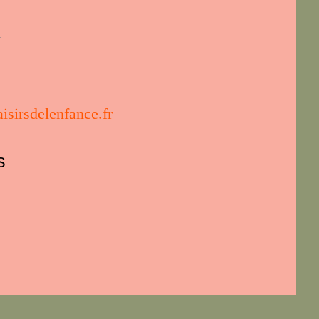
1
isirsdelenfance.fr
s