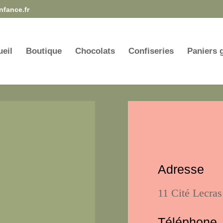
nfance.fr
eil
Boutique
Chocolats
Confiseries
Paniers 
Adresse
11 Cité Lecra
Téléphone